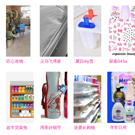
匠心造物，
义乌飞博家
夏日diy雪
探索043a
溢彩生活
居 从“小商
糕冰激凌模
日用品的科
——永康市
品”到“品质
具 自制冰
技变革与生
溢彩家居用
生活”的贴
棍冰模冰格
活美学
品厂侧记
心倡导者
雪条模制冰
盒 厂家直
供 汇盛佳
日用品
超市货架免
用美好细节
逆袭从购物
寻常日用