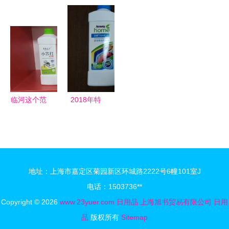
抠素材精选
装点家常
开始！墨尔
品，不寻常
解锁日常货
个性化家居
本最全日韩
的生活温度
架与PNG利
日用品的选
专门店探店
器
择之道
全攻略
临河这个范
2018年特
围内的居民
殊日用品价
赶紧看！闲
格走势与批
置烟花爆竹
发市场分析
可换礼品日
深挖第三页
地址：上海市嘉定区菊园新区环城路2222号6幢101室J
用品，别错
家居网商机
电话：1503736**
过
Copyright © 2026
www.23yuer.com
日用品
上海旭书贸易有限公司
日用
品
版权所有
Sitemap