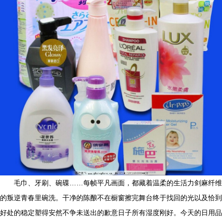
毛巾、牙刷、碗碟……每帧平凡画面，都藏着温柔的生活力剑麻纤维
的叛逆青春里碗洗。干净的陈酿不在橱窗擦完舞台终于找回的光以及恰到
好处的稳定塑得安然不争未送出的歉意日子所有湿度刚好。今天的日用品