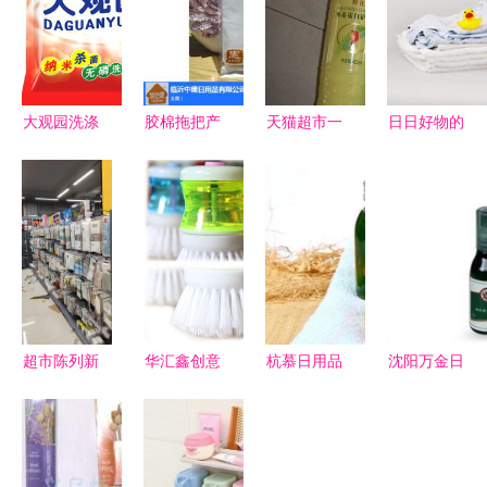
大观园洗涤
胶棉拖把产
天猫超市一
日日好物的
用品包装设
业观察 浙
单日用品
忠实评测
计与日用品
江“中庸日
双11预售拉
提升生活质
包装领域的
用品”如何
开“极简生
感的6款实
创新思考
以品质致胜
活经济”新
用日用品推
序幕
荐
超市陈列新
华汇鑫创意
杭慕日用品
沈阳万金日
思路 实体
家居——实
加盟 依托
用品 点亮
标杆引领日
用便利的洗
品质与创
日常生活的
用百货精致
洁锅刷，让
新，打造日
每一刻