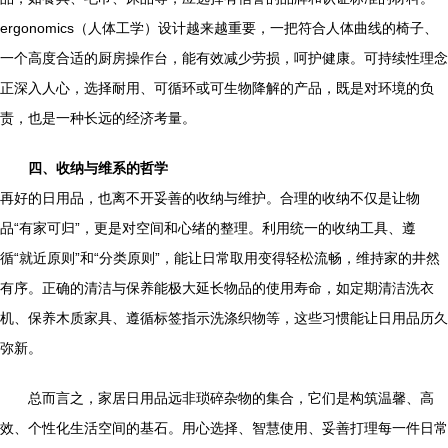
ergonomics（人体工学）设计越来越重要，一把符合人体曲线的椅子、
一个高度合适的厨房操作台，能有效减少劳损，呵护健康。可持续性理念
正深入人心，选择耐用、可循环或可生物降解的产品，既是对环境的负
责，也是一种长远的经济考量。
四、收纳与维系的哲学
再好的日用品，也离不开妥善的收纳与维护。合理的收纳不仅是让物
品“有家可归”，更是对空间和心绪的整理。利用统一的收纳工具、遵
循“就近原则”和“分类原则”，能让日常取用变得轻松流畅，维持家的井然
有序。正确的清洁与保养能极大延长物品的使用寿命，如定期清洁洗衣
机、保养木质家具、遵循标签指示洗涤织物等，这些习惯能让日用品历久
弥新。
总而言之，家居日用品远非琐碎杂物的集合，它们是构筑温馨、高
效、个性化生活空间的基石。用心选择、智慧使用、妥善打理每一件日常