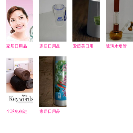
制造，点亮
质日用品的
品PNG素材
——聚焦垃
美好日常
创新之路
的宝藏网站
圾桶注塑工
艺
家居日用品
家居日用品
爱茵美日用
玻璃水烟管
品质生活的
的魅力 打
品公司 深
高清图片赏
小确幸与大
造温馨舒适
耕健康家
析——河间
学问
的品质生活
居，发布全
恒艺玻璃工
新绿色产品
艺品公司匠
线
心制作
全球免税进
家居日用品
口韩国日用
品质生活的
品国家指南
日常基石