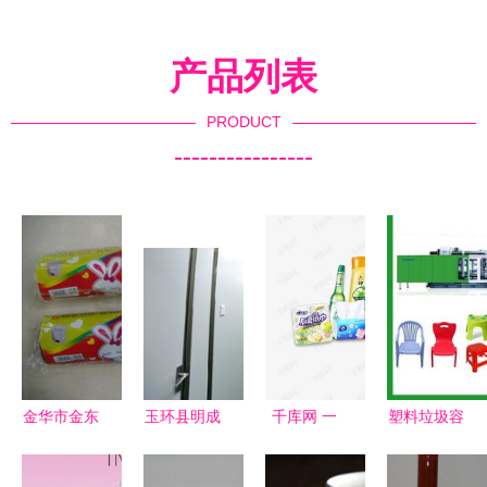
产品列表
PRODUCT
----------------
金华市金东
玉环县明成
千库网 一
塑料垃圾容
区晨星日用
塑料制品厂
站式免费获
器生产设备
品厂 匠心
匠心打造优
取高清日用
与厂家介绍