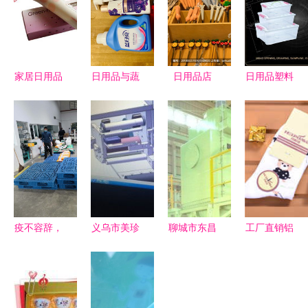
家居日用品
日用品与蔬
日用品店
日用品塑料
日常生活中
菜的日常补
生活中的便
模具制造
的匠心与温
给 寻常生
利与温馨
铸就生活品
度
活的温暖记
质的幕后功
录
臣
疫不容辞，
义乌市美珍
聊城市东昌
工厂直销铝
保供有我
日用品厂
府区新嘉明
合金桁架
——重庆日
专业制造纸
日用品加工
多场景应用
用品消费品
香皂与沐浴
厂 专业生
与选购指南