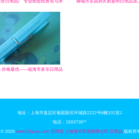
珍日用品厂 专业制造纸香皂与沐
聊城市东昌府区新嘉明日用品加
浴花压缩日用品
生产粘鼠板、粘蝇板及塑料扣
 价格最优——临海市多乐日用品
9909塑料衣夹全方位解析
地址：上海市嘉定区菊园新区环城路2222号6幢101室J
电话：1503736**
t © 2026
www.23yuer.com
日用品
上海旭书贸易有限公司
日用品
版权所