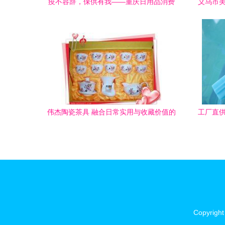
疫不容辞，保供有我——重庆日用品消费
义乌市美
品集团的应急担当
伟杰陶瓷茶具 融合日常实用与收藏价值的
工厂直供
家居精品
Copyrigh