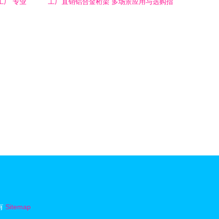
工厂 专业
工厂直销铝合金桁架 多场景应用与选购指
等日用品
南
有
Sitemap