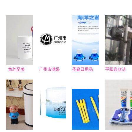
简约至美
广州市满采
圣銮日用品
平阳县欣洁
日用品的包
日用品有限
公司新闻与
日用品厂
装设计哲学
公司 深耕
最新动态
匠心打造，
日用品市
聚焦品质，
洁净生活的
场，打造生
引领绿色家
日常守护者
活品质新标
居新生活
杆