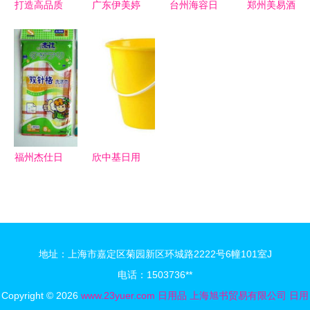
打造高品质
广东伊美婷
台州海容日
郑州美易酒
生活空间
日用品有限
用品 匠心
店用品公司
批发日用品
公司 明星
独运，点亮
专业打造高
与生活家居
护肤膏霜产
生活每一刻
品质酒店洗
图片的商业
品全览
漱套装
价值与应用
福州杰仕日
欣中基日用
用品 品质
品 品质生
生活，源于
活好伙伴，
用心
3158创业
网热门之选
地址：上海市嘉定区菊园新区环城路2222号6幢101室J
电话：1503736**
Copyright © 2026
www.23yuer.com
日用品
上海旭书贸易有限公司
日用